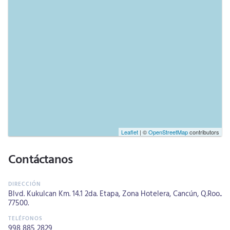
Leaflet
| ©
OpenStreetMap
contributors
Contáctanos
Blvd. Kukulcan Km. 14.1 2da. Etapa, Zona Hotelera, Cancún, Q.Roo..
77500.
998 885 2829