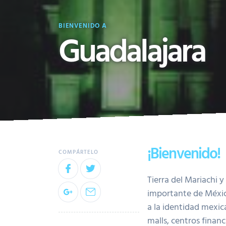
BIENVENIDO A
Guadalajara
¡Bienvenido!
Tierra del Mariachi 
importante de Méxic
a la identidad mexic
malls, centros financ