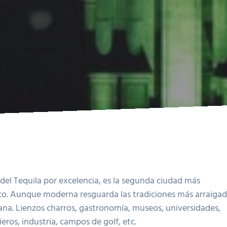
y del Tequila por excelencia, es la segunda ciudad más
o. Aunque moderna resguarda las tradiciones más arraigad
ana. Lienzos charros, gastronomía, museos, universidades,
ieros, industria, campos de golf, etc.