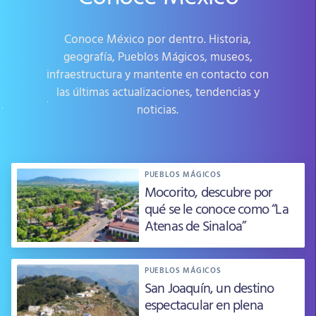
Conoce México por dentro. Historia,
geografía, Pueblos Mágicos, museos,
infraestructura y mantente en contacto con
las últimas actualizaciones, tendencias y
noticias.
PUEBLOS MÁGICOS
Mocorito, descubre por
qué se le conoce como “La
Atenas de Sinaloa”
PUEBLOS MÁGICOS
San Joaquín, un destino
espectacular en plena