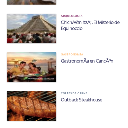
ARQUEOLOGÍA
ChichÃ©n ItzÃ¡: El Misterio del
Equinoccio
GASTRONOMÍA
GastronomÃ­a en CancÃºn
CORTES DE CARNE
Outback Steakhouse