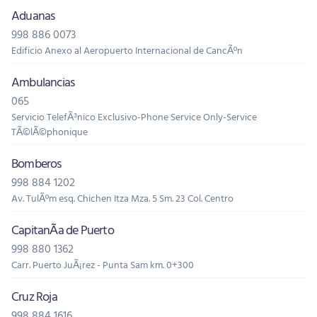
Aduanas
998 886 0073
Edificio Anexo al Aeropuerto Internacional de CancÃºn
Ambulancias
065
Servicio TelefÃ³nico Exclusivo-Phone Service Only-Service
TÃ©lÃ©phonique
Bomberos
998 884 1202
Av. TulÃºm esq. Chichen Itza Mza. 5 Sm. 23 Col. Centro
CapitanÃ­a de Puerto
998 880 1362
Carr. Puerto JuÃ¡rez - Punta Sam km. 0+300
Cruz Roja
998 884 1616