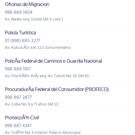
Oficinas de Migracion
998 884 1404
Av. Nader esq. Uxmal SM 5 Lote 1
Policía Turística
01 (998) 885 2277
Av. KukulcÃ¡n km. 12.5 Zona Hotelera
PolicÃ­a Federal de Caminos o Guardia Nacional
998 884 1107
Av. ChichÃ©n ItzÃ¡ esq. Av. Tulum No. 20 SM 63
ProcuradurÃ­a Federal del Consumidor (PROFECO)
998 887 2877
Av. Coba No. 9 y 11 altos SM 22
ProtecciÃ³n Civil
998 887 4341
Av. TulÃºm No. 5 interior Palacio Municipal