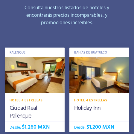
Consulta nuestros listados de hoteles y
encontrarás precios incomparables, y
promociones increíbles.
PALENQUE
BAHÍAS DE HUATULCO
HOTEL 4 ESTRELLAS
HOTEL 4 ESTRELLAS
Ciudad Real
Holiday Inn
Palenque
$1,260 MXN
$1,200 MXN
Desde:
Desde: