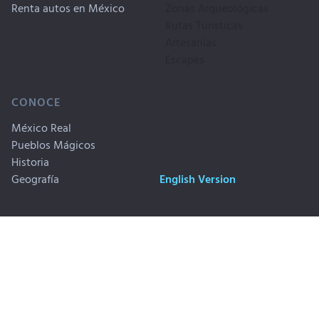
Renta autos en México
Zonas Arqueológicas
Rutas Turísticas
Artesanías
Escapes
CONOCE
México Real
Pueblos Mágicos
Historia
Geografía
English Version
Copyrigth © 1999-2026. Travel By
Publicidad
México, SA CV. Derechos
Privacidad
Reservados
Aviso Legal