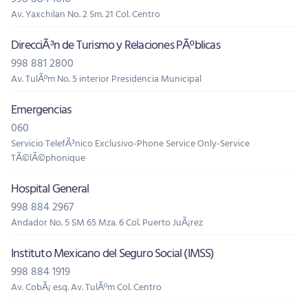
Av. Yaxchilan No. 2 Sm. 21 Col. Centro
DirecciÃ³n de Turismo y Relaciones PÃºblicas
998 881 2800
Av. TulÃºm No. 5 interior Presidencia Municipal
Emergencias
060
Servicio TelefÃ³nico Exclusivo-Phone Service Only-Service
TÃ©lÃ©phonique
Hospital General
998 884 2967
Andador No. 5 SM 65 Mza. 6 Col. Puerto JuÃ¡rez
Instituto Mexicano del Seguro Social (IMSS)
998 884 1919
Av. CobÃ¡ esq. Av. TulÃºm Col. Centro