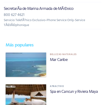
SecretarÃ­a de Marina Armada de MÃ©xico
800 627 4621
Servicio TelefÃ³nico Exclusivo-Phone Service Only-Service
TÃ©lÃ©phonique
Más populares
BELLEZAS NATURALES
Mar Caribe
ATRACTIVO
Spa en Cancun y Riviera Maya