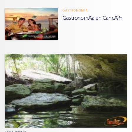
GASTRONOMÍA
GastronomÃ­a en CancÃºn