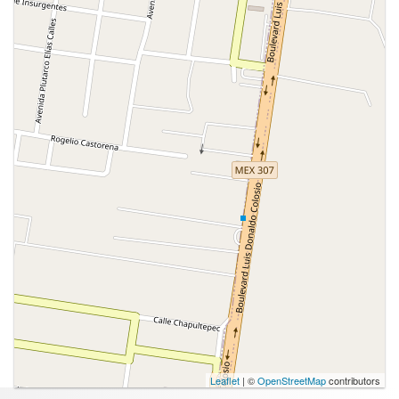
Leaflet
| ©
OpenStreetMap
contributors