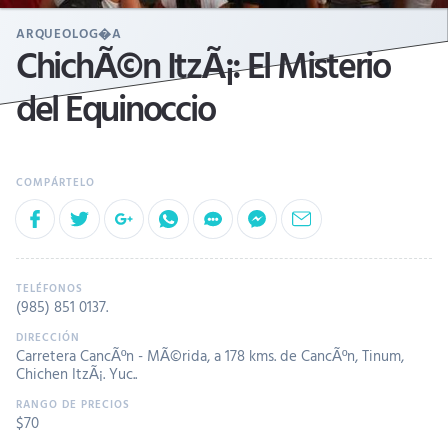
ARQUEOLOG�A
ChichÃ©n ItzÃ¡: El Misterio
del Equinoccio
(985) 851 0137
.
Carretera CancÃºn - MÃ©rida, a 178 kms. de CancÃºn, Tinum,
Chichen ItzÃ¡. Yuc..
$70