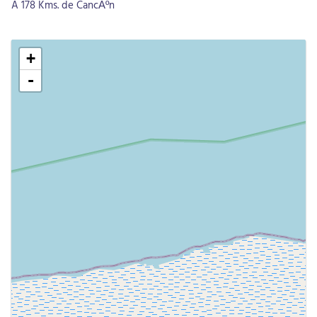
A 178 Kms. de CancÃºn
+
-