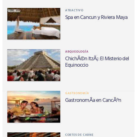
ATRACTIVO
Spa en Cancun y Riviera Maya
ARQUEOLOGÍA
ChichÃ©n ItzÃ¡: El Misterio del
Equinoccio
GASTRONOMÍA
GastronomÃ­a en CancÃºn
CORTES DE CARNE