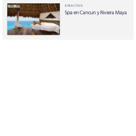
ATRACTIVO
Spa en Cancun y Riviera Maya
ARQUEOLOGÍA
ChichÃ©n ItzÃ¡: El Misterio del
Equinoccio
GASTRONOMÍA
GastronomÃ­a en CancÃºn
CORTES DE CARNE
Outback Steakhouse