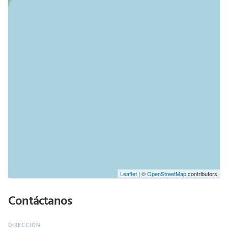
Leaflet
| ©
OpenStreetMap
contributors
Contáctanos