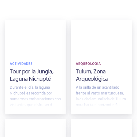
ACTIVIDADES
ARQUEOLOGÍA
Tour por la Jungla,
Tulum, Zona
Laguna Nichupté
Arqueológica
Durante el día, la laguna
A la orilla de un acantilado
Nichupté es recorrida por
frente al vasto mar turquesa,
numerosas embarcaciones con
la ciudad amurallada de Tulum
visitantes que disfrutan d
mira hacia el horizonte. Su
nom