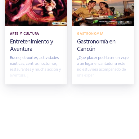
ARTE Y CULTURA
GASTRONOMÍA
Entretenimiento y
Gastronomía en
Aventura
Cancún
Buceo, deportes, actividades
¿Que placer podría ser un viaje
náuticas, centros nocturnos,
a un lugar encantador si este
restaurantes y mucha acción y
no estuviera acompañado de
aventura. ¿
una experi