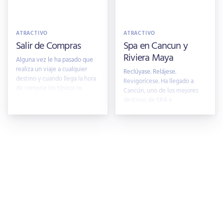
ATRACTIVO
ATRACTIVO
Salir de Compras
Spa en Cancun y
Riviera Maya
Alguna vez le ha pasado que
realiza un viaje a cualquier
Reclúyase. Relájese.
destino y cuando llega la hora
Revigorícese. Ha llegado a
de comprar los típicos re
Cancún, uno de los mejores
destinos de SPA e