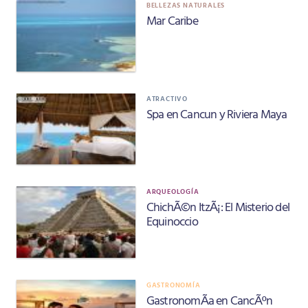
BELLEZAS NATURALES
Mar Caribe
ATRACTIVO
Spa en Cancun y Riviera Maya
ARQUEOLOGÍA
ChichÃ©n ItzÃ¡: El Misterio del
Equinoccio
GASTRONOMÍA
GastronomÃ­a en CancÃºn