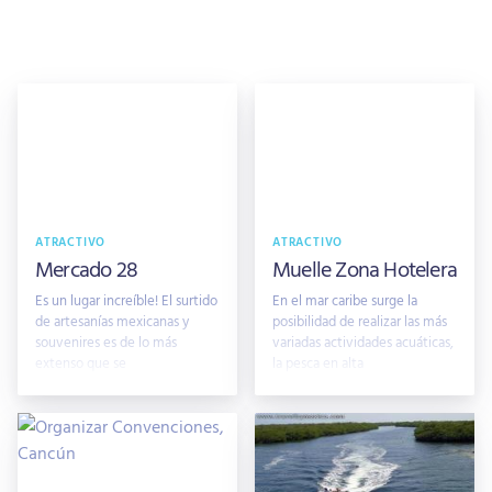
ATRACTIVO
ATRACTIVO
Mercado 28
Muelle Zona Hotelera
Es un lugar increíble! El surtido
En el mar caribe surge la
de artesanías mexicanas y
posibilidad de realizar las más
souvenires es de lo más
variadas actividades acuáticas,
extenso que se
la pesca en alta