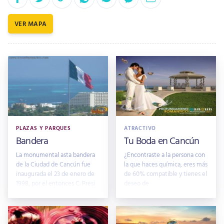
VER MAPA
PLAZAS Y PARQUES
ATRACTIVO
Bandera
Tu Boda en Cancún
La monumental asta bandera
¿Encontraste a la persona con
de la Ciudad de Cancún fue
la que haces química, eres más
inaugurada el 23 de enero de
de 60% compatible y tienes el
1998, por el entonces C. Presi
deseo de