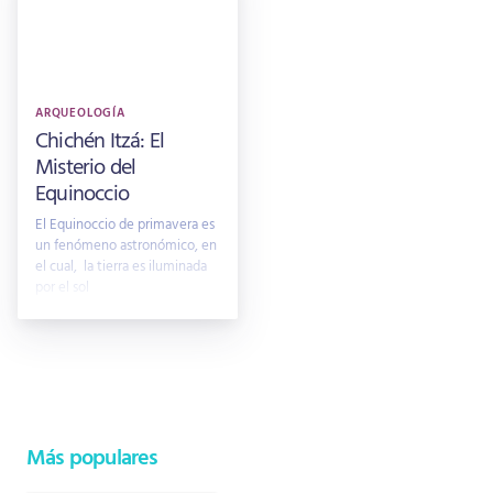
ARQUEOLOGÍA
Chichén Itzá: El
Misterio del
Equinoccio
El Equinoccio de primavera es
un fenómeno astronómico, en
el cual, la tierra es iluminada
por el sol
Más populares