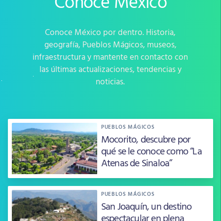
Conoce México
Conoce México por dentro. Historia,
geografía, Pueblos Mágicos, museos,
infraestructura y mantente en contacto con
las últimas actualizaciones, tendencias y
noticias.
PUEBLOS MÁGICOS
Mocorito, descubre por
qué se le conoce como “La
Atenas de Sinaloa”
PUEBLOS MÁGICOS
San Joaquín, un destino
espectacular en plena