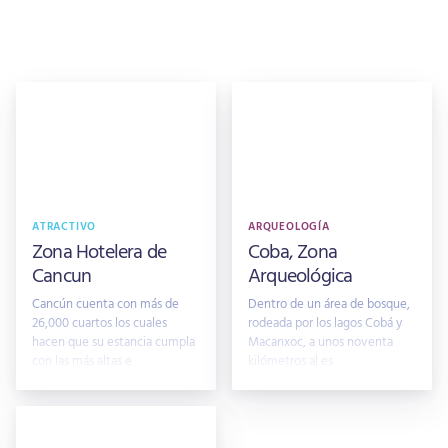
ATRACTIVO
ARQUEOLOGÍA
Zona Hotelera de
Coba, Zona
Cancun
Arqueológica
Cancún cuenta con más de
Dentro de un área de bosque,
26,000 cuartos los cuales
rodeada por los lagos Cobá y
hacen que su estancia cumpla
Macanxoc, a unos noventa
con las más altas e
kilómetros al es