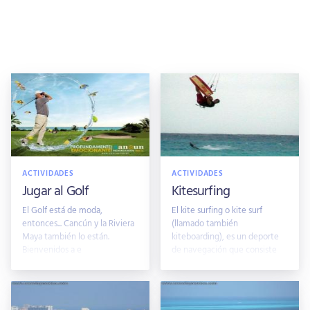
ACTIVIDADES
ACTIVIDADES
Jugar al Golf
Kitesurfing
El Golf está de moda,
El kite surfing o kite surf
entonces... Cancún y la Riviera
(llamado también
Maya también lo están.
kiteboarding), es un deporte
Bienvenidos a e
de navegación que consiste
en el