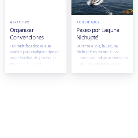
ATRACTIVO
ACTIVIDADES
Organizar
Paseo por Laguna
Convenciones
Nichupté
Tan multifacético que se
Durante el día, la Laguna
amolda para cualquier tipo de
Nichupté es recorrida por
viaje; familiar, de placer o de
numerosas embarcaciones con
negocios. Si este ú
visitantes que disfrutan d