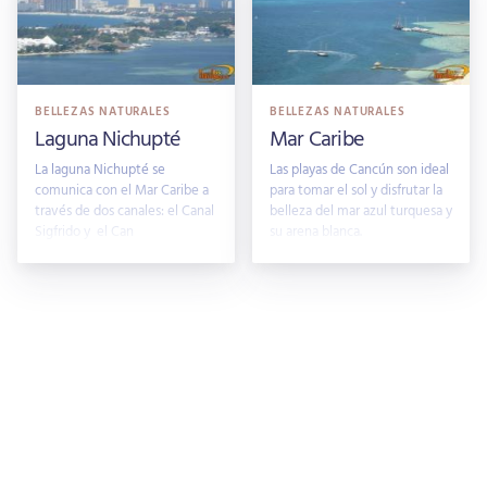
BELLEZAS NATURALES
BELLEZAS NATURALES
Laguna Nichupté
Mar Caribe
La laguna Nichupté se
Las playas de Cancún son ideal
comunica con el Mar Caribe a
para tomar el sol y disfrutar la
través de dos canales: el Canal
belleza del mar azul turquesa y
Sigfrido y el Can
su arena blanca.