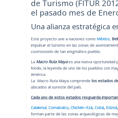
de Turismo (FITUR 201
el pasado mes de Ener
Una alianza estratégica e
Este proyecto une a naciones como
México
,
Bel
impulsar el turismo en las zonas de asentamiento
cosmovisión de tan enigmático pueblo.
La
Macro Ruta Maya
es una nueva oportunidad p
fondo, la leyenda de uno de los pueblos con m
América.
La Macro Ruta Maya comprende
los estados d
ubicados al sureste del país.
Cada uno de estos estados resguarda important
Calakmul
,
Comalcalco
,
Chichén Itzá
,
Cobá
,
Edzná
forman parte de las zonas arqueológicas de ma