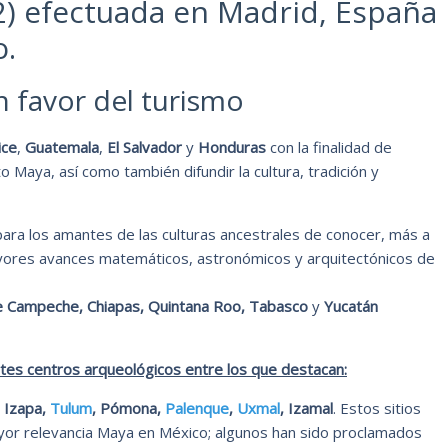
2) efectuada en Madrid, España
o.
n favor del turismo
ice
,
Guatemala
,
El Salvador
y
Honduras
con la finalidad de
 Maya, así como también difundir la cultura, tradición y
ara los amantes de las culturas ancestrales de conocer, más a
ayores avances matemáticos, astronómicos y arquitectónicos de
e Campeche, Chiapas, Quintana Roo, Tabasco
y
Yucatán
es centros arqueológicos entre los que destacan:
, Izapa,
Tulum
, Pómona,
Palenque
,
Uxmal
, Izamal
. Estos sitios
yor relevancia Maya en México; algunos han sido proclamados