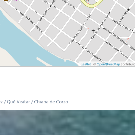
Leaflet
| ©
OpenStreetMap
contribut
ez
Qué Visitar
Chiapa de Corzo