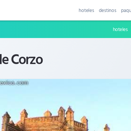
hoteles
destinos
paqu
hoteles
de Corzo