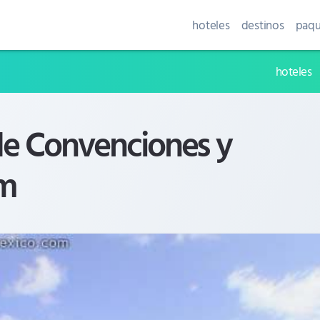
hoteles
destinos
paqu
hoteles
de Convenciones y
um