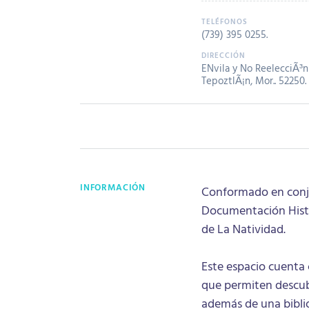
(739) 395 0255
.
ENvila y No ReelecciÃ³n 
TepoztlÃ¡n, Mor.. 52250.
INFORMACIÓN
Conformado en conju
Documentación Histór
de La Natividad.
Este espacio cuenta 
que permiten descubr
además de una biblio