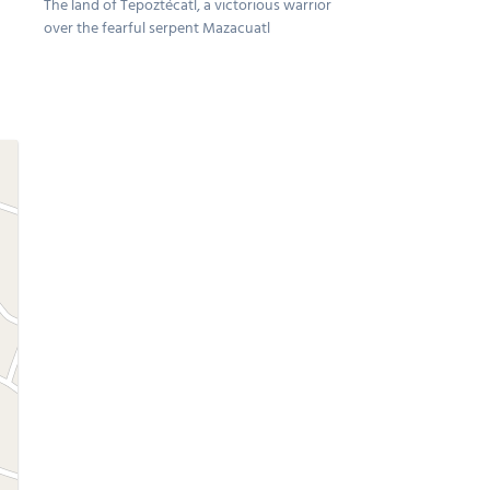
The land of Tepoztécatl, a victorious warrior
over the fearful serpent Mazacuatl