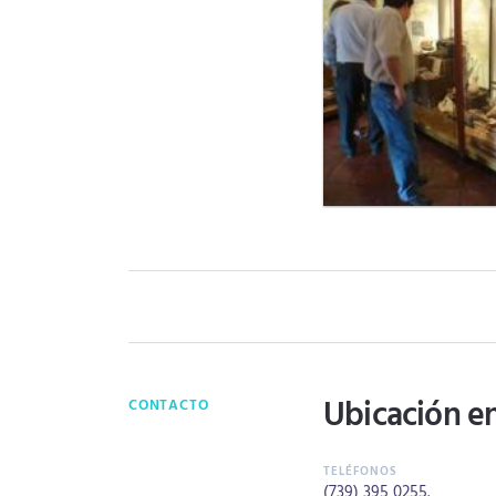
Ubicación e
CONTACTO
(739) 395 0255
.