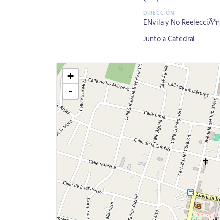
ENvila y No ReelecciÃ³n 
Junto a Catedral
+
-