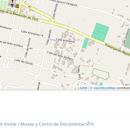
Leaflet
| ©
OpenStreetMap
contribut
é Visitar
Museo y Centro de DocumentaciÃ³n