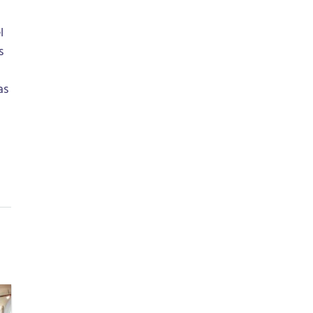
l
s
as