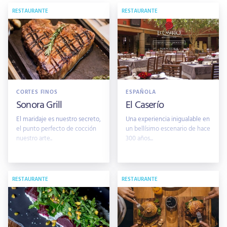
RESTAURANTE
RESTAURANTE
CORTES FINOS
ESPAÑOLA
Sonora Grill
El Caserío
El maridaje es nuestro secreto,
Una experiencia inigualable en
el punto perfecto de cocción
un bellísimo escenario de hace
nuestro arte..
300 años...
RESTAURANTE
RESTAURANTE