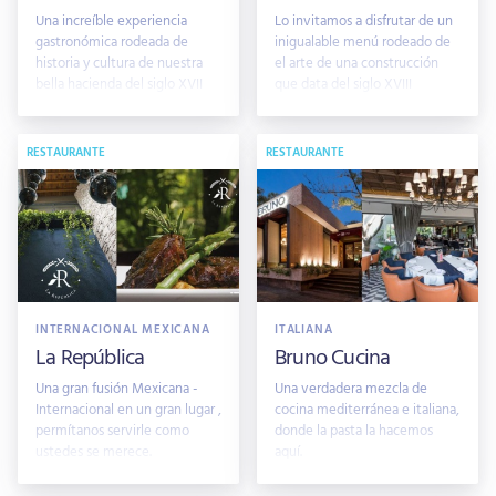
Una increíble experiencia
Lo invitamos a disfrutar de un
gastronómica rodeada de
inigualable menú rodeado de
historia y cultura de nuestra
el arte de una construcción
bella hacienda del siglo XVII
que data del siglo XVIII
RESTAURANTE
RESTAURANTE
INTERNACIONAL MEXICANA
ITALIANA
La República
Bruno Cucina
Una gran fusión Mexicana -
Una verdadera mezcla de
Internacional en un gran lugar ,
cocina mediterránea e italiana,
permítanos servirle como
donde la pasta la hacemos
ustedes se merece.
aquí.