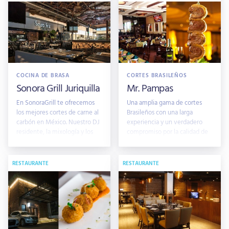
COCINA DE BRASA
CORTES BRASILEÑOS
Sonora Grill Juriquilla
Mr. Pampas
En SonoraGrill te ofrecemos
Una amplia gama de cortes
los mejores cortes de carne al
Brasileños con una larga
carbón en México. Nuestro DJ
experiencia y un verdadero
residente, la mixología y los
compromiso por la calidad de
sabores únicos de nuestro
nuestros cortes y servicio
menú te esperan.
RESTAURANTE
RESTAURANTE