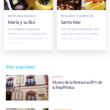
MEXICANA OAXACA
PESCADOS Y MARISCOS
María y su Bici
Santo Mar
Un verdadero lugar para
Del mar para Queretaro, nos
disfrutar la cocina Oaxaqueña
especializamos en pescados,
con su ambiente y detalles en
mariscos, y cortes finos.
los platillos
Más populares
MUSEOS
Museo de la RestauraciÃ³n de
la RepÃºblica