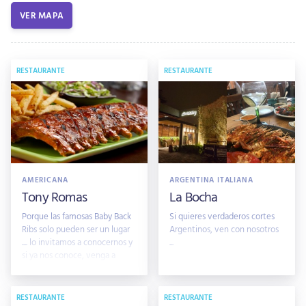
VER MAPA
RESTAURANTE
RESTAURANTE
AMERICANA
ARGENTINA ITALIANA
Tony Romas
La Bocha
Porque las famosas Baby Back
Si quieres verdaderos cortes
Ribs solo pueden ser un lugar
Argentinos, ven con nosotros
.... lo invitamos a conocernos y
...
si ya nos conoce, venga a
disfrutar con nosotros.
RESTAURANTE
RESTAURANTE