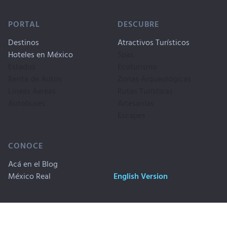
PORTAL
DESCUBRE
Destinos
Atractivos Turísticos
Hoteles en México
Spas
Estados
Ecoturismo
Renta de Autos
Zonas Arqueológicas
Lineas Aereas
Rutas Turísticas
Autobuses
Artesanías
Escapes
CONOCE
Acá en el Blog
México Real
English Version
Copyrigth © 1999-2026. Travel By
Publicidad