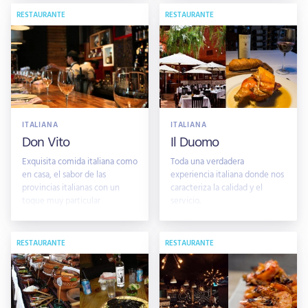
RESTAURANTE
RESTAURANTE
ITALIANA
ITALIANA
Don Vito
Il Duomo
Exquisita comida italiana como
Toda una verdadera
en casa, el sabor de las
experiencia italiana donde nos
provincias italianas con un
caracteriza la calidad y el
toque muy particular
servicio.
RESTAURANTE
RESTAURANTE