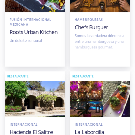
FUSIÓN INTERNACIONAL
HAMBURGUESAS
MEXICANA
Chefs Burguer
Roots Urban Kitchen
Somos la verdadera diferencia
Un deleite sensorial
entre una hamburguesa y una
hamburguesa gourmet.
RESTAURANTE
RESTAURANTE
INTERNACIONAL
INTERNACIONAL
Hacienda El Salitre
La Laborcilla