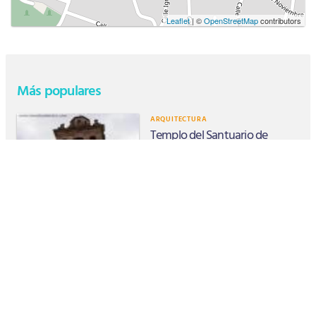
Leaflet
| ©
OpenStreetMap
contributors
Más populares
ARQUITECTURA
Templo del Santuario de
Guadalupe
PLAZAS Y PARQUES
El Cerro del Estribo
PLAZAS Y PARQUES