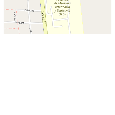
Leaflet
| ©
OpenStreetMap
contributors
Más populares
ARQUITECTURA
Palacio de CantÃ³n