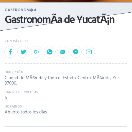
GASTRONOM�A
GastronomÃ­a de YucatÃ¡n
Ciudad de MÃ©rida y todo el Estado, Centro, MÃ©rida, Yuc..
97000.
S
Abierto todos los días.