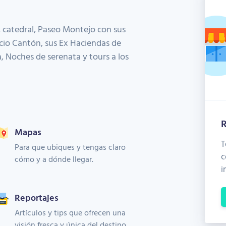
, catedral, Paseo Montejo con sus
acio Cantón, sus Ex Haciendas de
, Noches de serenata y tours a los
R
Mapas
T
Para que ubiques y tengas claro
c
cómo y a dónde llegar.
i
Reportajes
Artículos y tips que ofrecen una
visión fresca y única del destino.