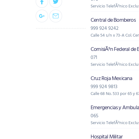
Servicio TelefÃ³nico Exc
Central de Bomberos
999 924 9242
Calle 54 s/n x 73-A Col. Ce
ComisiÃ³n Federal de E
071
Servicio TelefÃ³nico Exc
Cruz Roja Mexicana
999 924 9813
Calle 68 No. 533 por 65 y 6
Emergencias y Ambula
065
Servicio TelefÃ³nico Exc
Hospital Militar