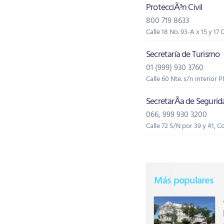
ProtecciÃ³n Civil
800 719 8633
Calle 18 No. 93-A x 15 y 17
Secretaría de Turismo
01 (999) 930 3760
Calle 60 Nte. s/n interior
SecretarÃ­a de Segurid
066, 999 930 3200
Calle 72 S/N por 39 y 41, C
Más populares