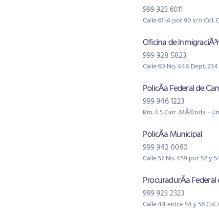
999 923 6011
Calle 61-A por 90 s/n Col. 
Oficina de InmigraciÃ³
999 928 5823
Calle 60 No. 448 Dept. 23
PolicÃ­a Federal de Ca
999 946 1223
Km. 4.5 Carr. MÃ©rida - U
PolicÃ­a Municipal
999 942 0060
Calle 57 No. 459 por 52 y 5
ProcuradurÃ­a Federa
999 923 2323
Calle 44 entre 54 y 56 Col.