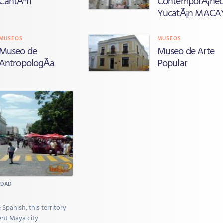
CantÃ³n
ContemporÃ¡ne
YucatÃ¡n MACA
MUSEOS
MUSEOS
Museo de
Museo de Arte
AntropologÃ­a
Popular
UDAD
 Spanish, this territory
ent Maya city