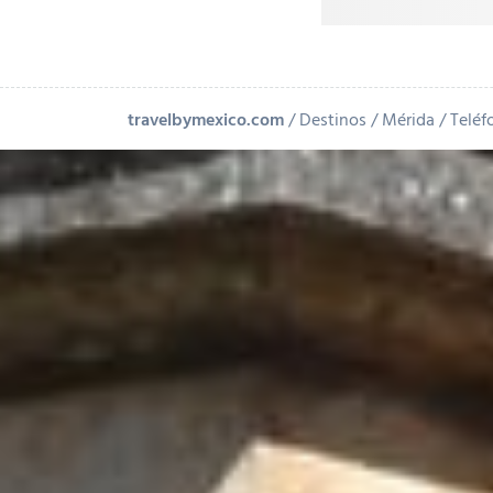
travelbymexico.com
Destinos
Mérida
Teléf