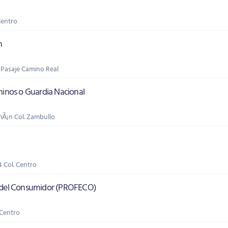
Centro
n
4 Pasaje Camino Real
minos o Guardia Nacional
mÃ¡n Col. Zambullo
4 Col. Centro
l del Consumidor (PROFECO)
 Centro