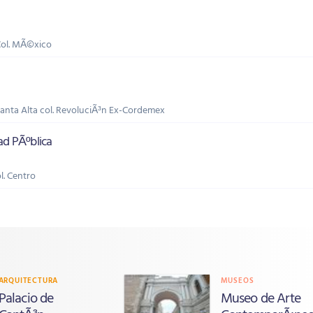
 Col. MÃ©xico
 Planta Alta col. RevoluciÃ³n Ex-Cordemex
ad PÃºblica
ol. Centro
ARQUITECTURA
MUSEOS
Palacio de
Museo de Arte