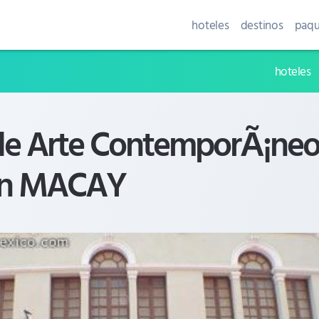
hoteles
destinos
paqu
hoteles
e Arte ContemporÃ¡ne
¡n MACAY