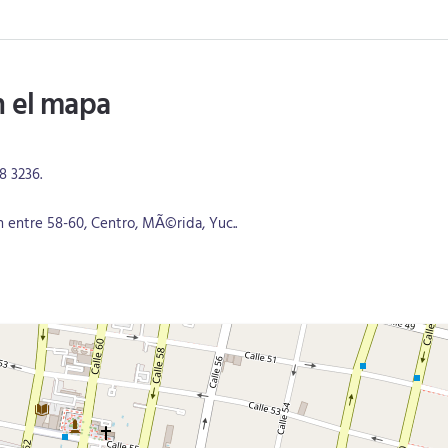
n el mapa
8 3236
.
n entre 58-60, Centro, MÃ©rida, Yuc..