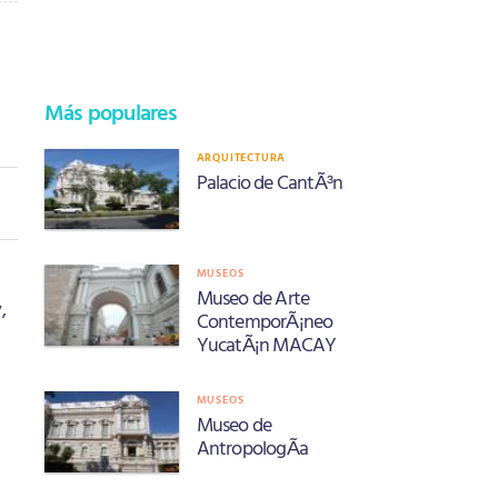
Más populares
ARQUITECTURA
Palacio de CantÃ³n
MUSEOS
Museo de Arte
,
ContemporÃ¡neo
YucatÃ¡n MACAY
MUSEOS
Museo de
AntropologÃ­a