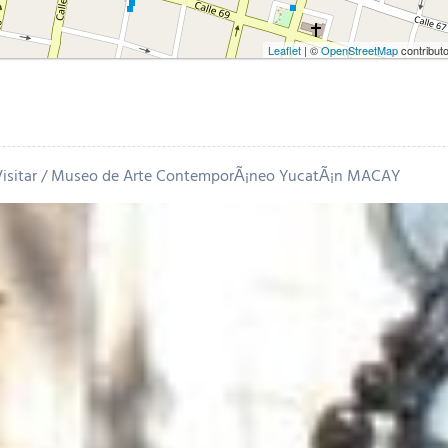
Leaflet
| ©
OpenStreetMap
contribut
isitar
Museo de Arte ContemporÃ¡neo YucatÃ¡n MACAY