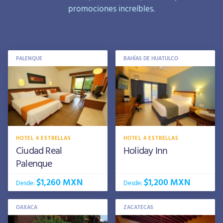
promociones increíbles.
PALENQUE
BAHÍAS DE HUATULCO
HOTEL 4 ESTRELLAS
HOTEL 4 ESTRELLAS
Ciudad Real
Holiday Inn
Palenque
$1,260 MXN
$1,200 MXN
Desde:
Desde:
OAXACA
ZACATECAS