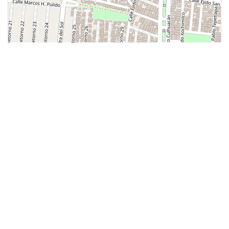
Leaflet
| ©
OpenStreetMap
contributors
Más populares
MUSEOS
Antiguo Palacio de la
InquisiciÃ³n - Museo de la
Medicina
ARQUITECTURA
Catedral Metropolitana de
MÃ©xico