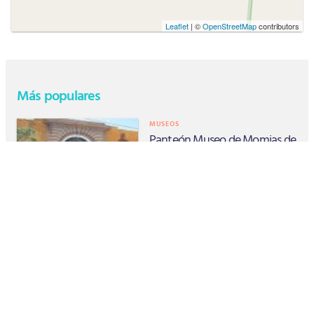
Leaflet
| ©
OpenStreetMap
contributors
Más populares
MUSEOS
Panteón Museo de Momias de
Celaya
ARQUITECTURA
Templo Del Carmen
PLAZAS Y PARQUES