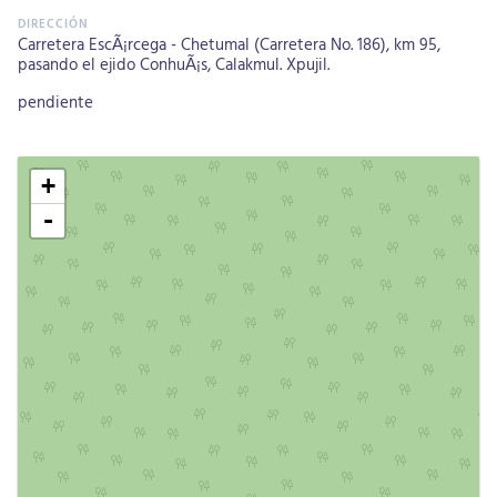
Carretera EscÃ¡rcega - Chetumal (Carretera No. 186), km 95,
pasando el ejido ConhuÃ¡s, Calakmul. Xpujil.
pendiente
+
-