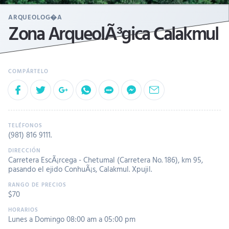
ARQUEOLOG�A
Zona ArqueolÃ³gica Calakmul
(981) 816 9111
.
Carretera EscÃ¡rcega - Chetumal (Carretera No. 186), km 95,
pasando el ejido ConhuÃ¡s, Calakmul. Xpujil.
$70
Lunes a Domingo 08:00 am a 05:00 pm