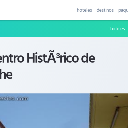
hoteles
destinos
paqu
hoteles
entro HistÃ³rico de
he