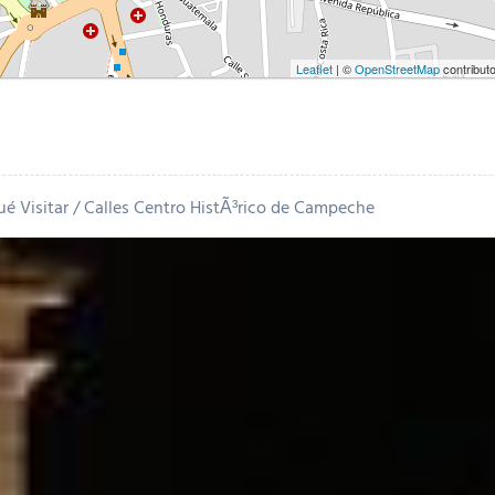
Leaflet
| ©
OpenStreetMap
contribut
é Visitar
Calles Centro HistÃ³rico de Campeche