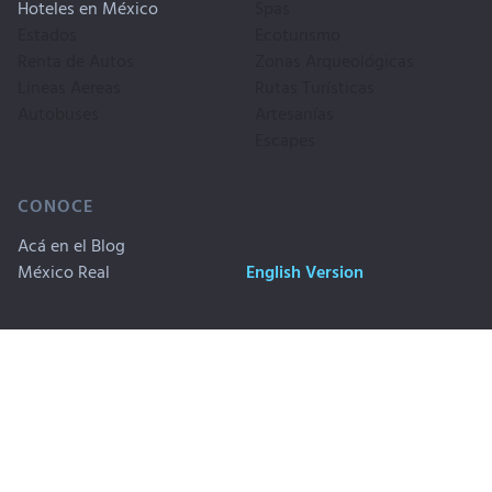
Hoteles en México
Spas
Estados
Ecoturismo
Renta de Autos
Zonas Arqueológicas
Lineas Aereas
Rutas Turísticas
Autobuses
Artesanías
Escapes
CONOCE
Acá en el Blog
México Real
English Version
Copyrigth © 1999-2026. Travel By
Publicidad
México, SA CV. Derechos
Privacidad
Reservados
Aviso Legal