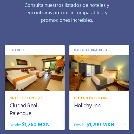
Consulta nuestros listados de hoteles y
encontrarás precios incomparables, y
promociones increíbles.
PALENQUE
BAHÍAS DE HUATULCO
HOTEL 4 ESTRELLAS
HOTEL 4 ESTRELLAS
Ciudad Real
Holiday Inn
Palenque
$1,260 MXN
$1,200 MXN
Desde:
Desde: