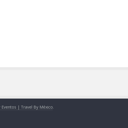
y Eventos | Travel By México
.