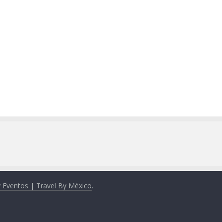
y Eventos | Travel By México
.