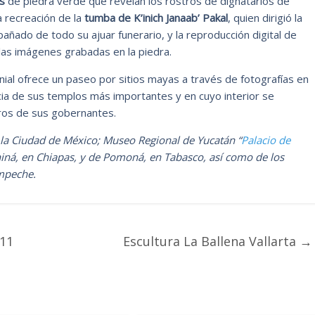
s
de piedra verde que revelan los rostros de dignatarios de
a recreación de la
tumba de K’inich Janaab’ Pakal
, quien dirigió la
añado de todo su ajuar funerario, y la reproducción digital de
las imágenes grabadas en la piedra.
nial ofrece un paseo por sitios mayas a través de fotografías en
cia de sus templos más importantes y en cuyo interior se
rros de sus gobernantes.
la Ciudad de México; Museo Regional de Yucatán “
Palacio de
niná, en Chiapas, y de Pomoná, en Tabasco, así como de los
mpeche.
011
Escultura La Ballena Vallarta
→