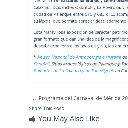
Destacan
13 máscaras funerarias y ceremoniale
Calakmul, Dzibanché, Oxkintok y La Rovirosa, y l
ciudad de Palenque entre 615 y 683 d. C., acomp
su lápida, que permite apreciar detalladamente 
Esta maravillosa exposición de carácter patrimo
gran formato que dan una idea de la magnificen
descubrieron, entre los años 80 y 90, los entie
*
Museo Nacional de Antropología e Historia
de 
Cantón
“; Sitios Arqueológicos de Palenque y To
Baluartes de La Soledad y de San Miguel
, en Ca
←
Programa del Carnaval de Mérida 2
Share This Post:
You May Also Like