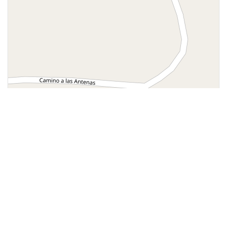
Leaflet
| ©
OpenStreetMap
contributors
Contáctanos