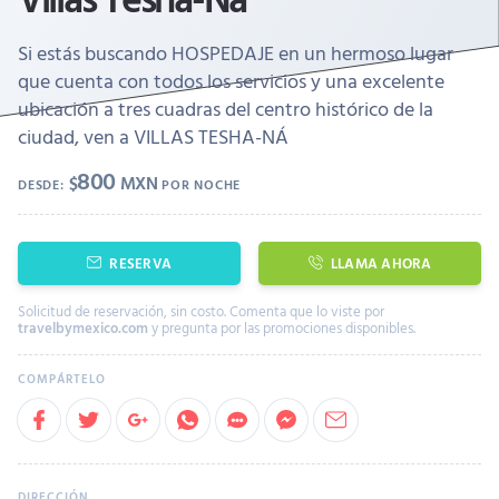
Si estás buscando HOSPEDAJE en un hermoso lugar
que cuenta con todos los servicios y una excelente
ubicación a tres cuadras del centro histórico de la
ciudad, ven a VILLAS TESHA-NÁ
800
$
MXN
DESDE:
POR NOCHE
RESERVA
LLAMA AHORA
Solicitud de reservación, sin costo. Comenta que lo viste por
travelbymexico.com
y pregunta por las promociones disponibles.