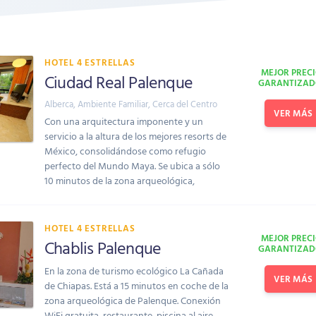
HOTEL 4 ESTRELLAS
MEJOR PREC
Ciudad Real Palenque
GARANTIZAD
Alberca
,
Ambiente Familiar
,
Cerca del Centro
VER MÁS
Con una arquitectura imponente y un
servicio a la altura de los mejores resorts de
México, consolidándose como refugio
perfecto del Mundo Maya. Se ubica a sólo
10 minutos de la zona arqueológica,
HOTEL 4 ESTRELLAS
MEJOR PREC
Chablis Palenque
GARANTIZAD
En la zona de turismo ecológico La Cañada
VER MÁS
de Chiapas. Está a 15 minutos en coche de la
zona arqueológica de Palenque. Conexión
WiFi gratuita, restaurante, piscina al aire