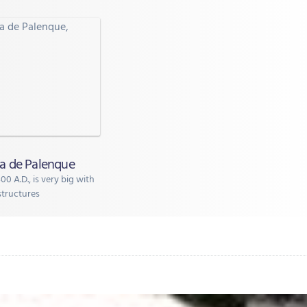
a de Palenque
0 A.D., is very big with
structures