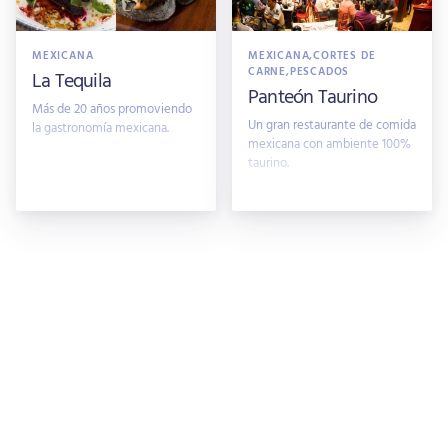
MEXICANA
MEXICANA,CORTES DE
CARNE,PESCADOS
La Tequila
Panteón Taurino
Más de 20 años promoviendo
Un gran restaurante de comida
la gastronomía mexicana.
mexicana con ambiente 100%
taurino.