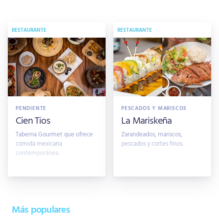
RESTAURANTE
RESTAURANTE
PENDIENTE
PESCADOS Y MARISCOS
Cien Tios
La Mariskeña
Taberna Gourmet que ofrece
Zarandeados, mariscos,
comida mexicana
pescados y cortes finos.
contemporánea.
Más populares