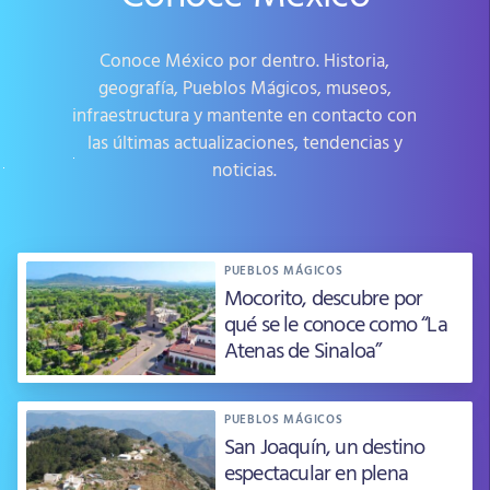
Conoce México por dentro. Historia,
geografía, Pueblos Mágicos, museos,
infraestructura y mantente en contacto con
las últimas actualizaciones, tendencias y
noticias.
PUEBLOS MÁGICOS
Mocorito, descubre por
qué se le conoce como “La
Atenas de Sinaloa”
PUEBLOS MÁGICOS
San Joaquín, un destino
espectacular en plena