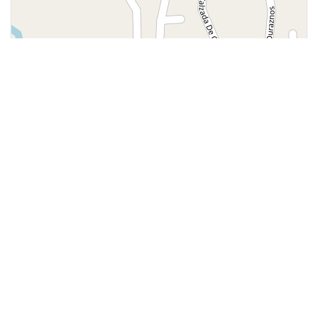
Leaflet
| ©
OpenStreetMap
contributors
Más populares
ARQUEOLOGÍA
Zona Arqueológica de
Teopanzolco
MUSEOS
Museo Palacio de Cortés