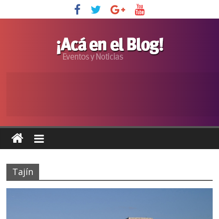
Tajín