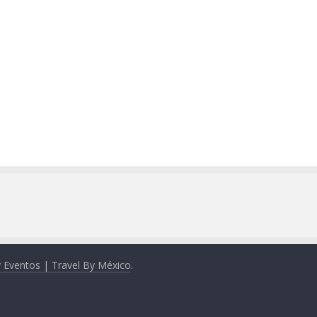
y Eventos | Travel By México
.