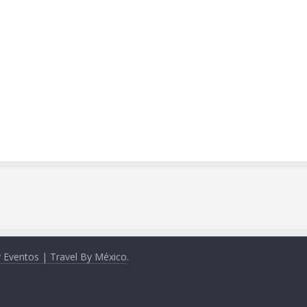
y Eventos | Travel By México
.