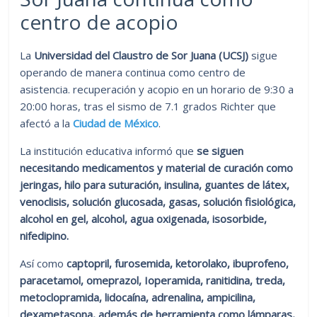
centro de acopio
La
Universidad del Claustro de Sor Juana (UCSJ)
sigue
operando de manera continua como centro de
asistencia. recuperación y acopio en un horario de 9:30 a
20:00 horas, tras el sismo de 7.1 grados Richter que
afectó a la
Ciudad de México
.
La institución educativa informó que
se siguen
necesitando medicamentos y material de curación como
jeringas, hilo para suturación, insulina, guantes de látex,
venoclisis, solución glucosada, gasas, solución fisiológica,
alcohol en gel, alcohol, agua oxigenada, isosorbide,
nifedipino.
Así como
captopril, furosemida, ketorolako, ibuprofeno,
paracetamol, omeprazol, Ioperamida, ranitidina, treda,
metoclopramida, lidocaína, adrenalina, ampicilina,
dexametasona, además de herramienta como lámparas,