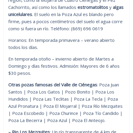
Cachorrito, así como los llamados
estromatolitos
y
algas
unicelulares
. El suelo en la Poza Azul es blando pero
firme, pues a pocos centímetros del suelo el agua corre
como si fuera un río. Teléfono: (869) 696 0619
Horarios: En temporada primavera – verano abierto
todos los días.
En temporada otoño – invierno abierto de Martes a
Domingo y días festivos. Admisión: Mayores de 6 años
$30 pesos.
Otras pozas famosas del Valle de Ciénegas
: Poza Juan
Santos | Poza Los Gatos | Pozo Bonito | Poza Los
Hundidos | Poza Las Teclitas | Poza La Tecla | Poza
Azul Pronatura | Poza El Mojarral | Poza Río Mezquites
| Poza Escobedo | Poza Churince | Poza Tío Candido |
Poza La Becerra | Poza Azul | Poza El Anteojo.
– Rio Los Mezquites
: Un río transparente de 4 km de