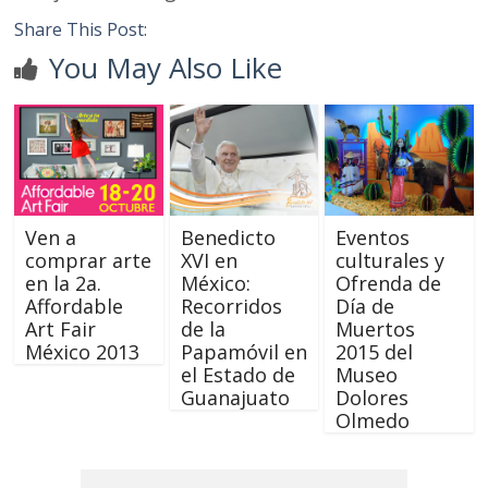
Share This Post:
You May Also Like
Ven a
Benedicto
Eventos
comprar arte
XVI en
culturales y
en la 2a.
México:
Ofrenda de
Affordable
Recorridos
Día de
Art Fair
de la
Muertos
México 2013
Papamóvil en
2015 del
el Estado de
Museo
Guanajuato
Dolores
Olmedo