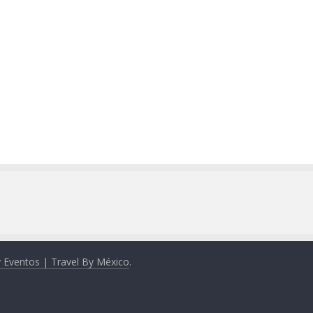
y Eventos | Travel By México
.