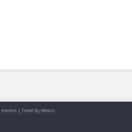
y Eventos | Travel By México
.