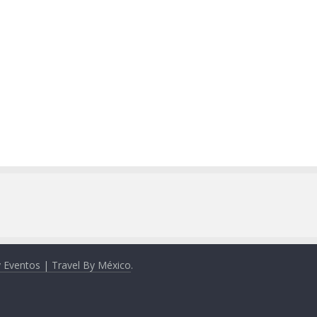
y Eventos | Travel By México
.