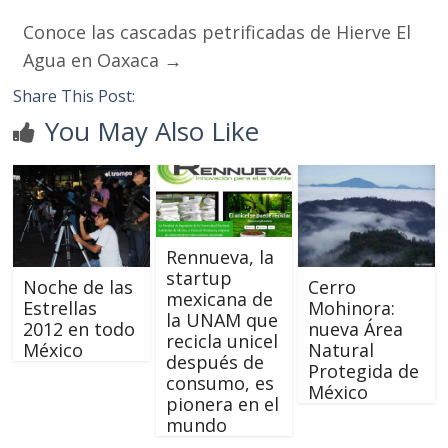
Conoce las cascadas petrificadas de Hierve El
Agua en Oaxaca
→
Share This Post:
You May Also Like
Rennueva, la
startup
Noche de las
Cerro
mexicana de
Estrellas
Mohinora:
la UNAM que
2012 en todo
nueva Área
recicla unicel
México
Natural
después de
Protegida de
consumo, es
México
pionera en el
mundo