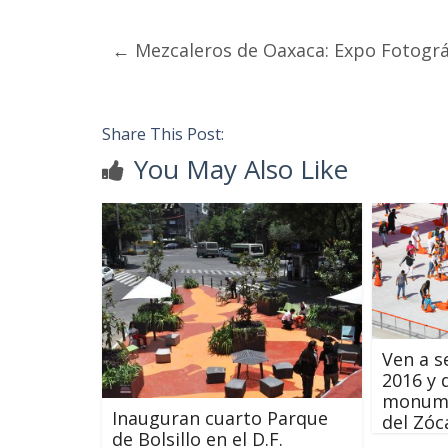
←
Mezcaleros de Oaxaca: Expo Fotográf
Share This Post:
You May Also Like
Ven a s
2016 y d
monumen
Inauguran cuarto Parque
del Zóc
de Bolsillo en el D.F.