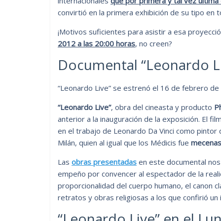
internacionales
que por primera y tal vez última
convirtió en la primera exhibición de su tipo en 
¡Motivos suficientes para asistir a esa proyecci
2012 a las 20:00 horas
, no creen?
Documental “Leonardo L
“Leonardo Live” se estrenó el 16 de febrero d
“Leonardo Live”
, obra del cineasta y producto
P
anterior a la inauguración de la exposición. El f
en el trabajo de Leonardo Da Vinci como pintor 
Milán, quien al igual que los Médicis fue
mecenas 
Las
obras presentadas
en este documental nos 
empeño por convencer al espectador de la real
proporcionalidad del cuerpo humano, el canon clás
retratos y obras religiosas a los que confirió un
“Leonardo Live” en el Lun