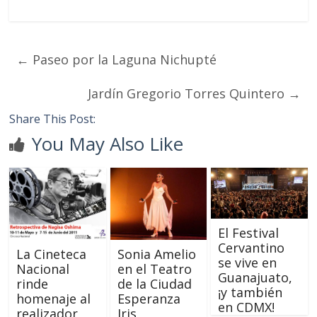
←
Paseo por la Laguna Nichupté
Jardín Gregorio Torres Quintero
→
Share This Post:
You May Also Like
El Festival
Cervantino
La Cineteca
Sonia Amelio
se vive en
Nacional
en el Teatro
Guanajuato,
rinde
de la Ciudad
¡y también
homenaje al
Esperanza
en CDMX!
realizador
Iris