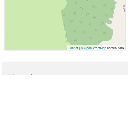
Leaflet
| ©
OpenStreetMap
contributors
Más populares
ARQUITECTURA
Monumento a Los Heroes
Veracruzanos
CULTURAL