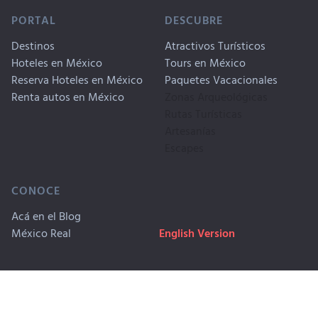
PORTAL
DESCUBRE
Destinos
Atractivos Turísticos
Hoteles en México
Tours en México
Reserva Hoteles en México
Paquetes Vacacionales
Renta autos en México
Zonas Arqueológicas
Rutas Turísticas
Artesanías
Escapes
CONOCE
Acá en el Blog
México Real
English Version
Copyrigth © 1999-2026. Travel By
Publicidad
México, SA CV. Derechos