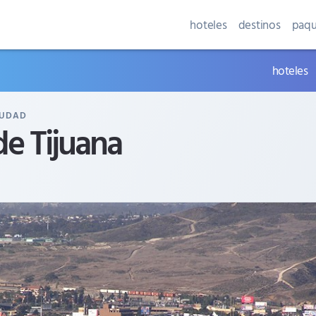
hoteles
destinos
paqu
hoteles
IUDAD
e Tijuana