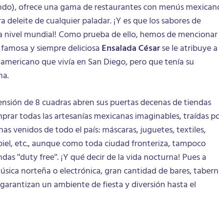
ndo), ofrece una gama de restaurantes con menús mexican
a deleite de cualquier paladar. ¡Y es que los sabores de
a nivel mundial! Como prueba de ello, hemos de mencionar
a famosa y siempre deliciosa
Ensalada César
se le atribuye a
-americano que vivía en San Diego, pero que tenía su
na.
nsión de 8 cuadras abren sus puertas decenas de tiendas
ar todas las artesanías mexicanas imaginables, traídas p
as venidos de todo el país: máscaras, juguetes, textiles,
e piel, etc., aunque como toda ciudad fronteriza, tampoco
ndas "duty free". ¡Y qué decir de la vida nocturna! Pues a
úsica norteña o electrónica, gran cantidad de bares, tabern
garantizan un ambiente de fiesta y diversión hasta el