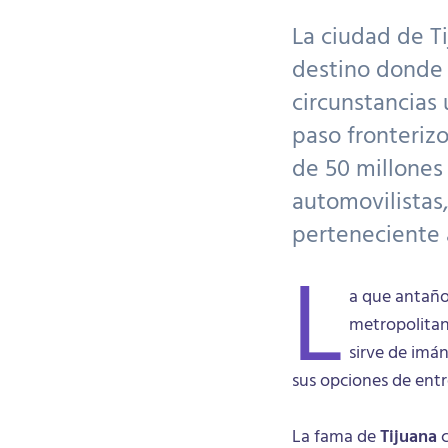
La ciudad de Ti
destino donde
circunstancias 
paso fronteriz
de 50 millones
automovilistas,
perteneciente 
L
a que antaño
metropolitan
sirve de imá
sus opciones de ent
La fama de
Tijuana
c