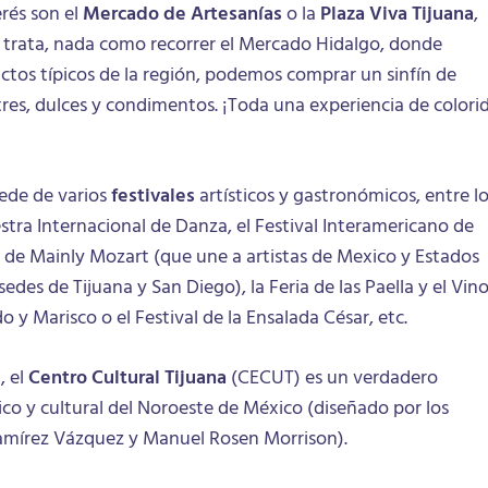
rés son el
Mercado de Artesanías
o la
Plaza Viva Tijuana
,
e trata, nada como recorrer el Mercado Hidalgo, donde
tos típicos de la región, podemos comprar un sinfín de
res, dulces y condimentos. ¡Toda una experiencia de colori
sede de varios
festivales
artísticos y gastronómicos, entre l
tra Internacional de Danza, el Festival Interamericano de
al de Mainly Mozart (que une a artistas de Mexico y Estados
edes de Tijuana y San Diego), la Feria de las Paella y el Vino
do y Marisco o el Festival de la Ensalada César, etc.
, el
Centro Cultural Tijuana
(CECUT) es un verdadero
co y cultural del Noroeste de México (diseñado por los
amírez Vázquez y Manuel Rosen Morrison).