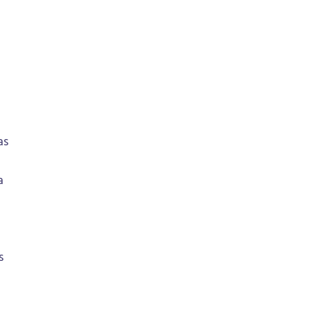
as
a
s