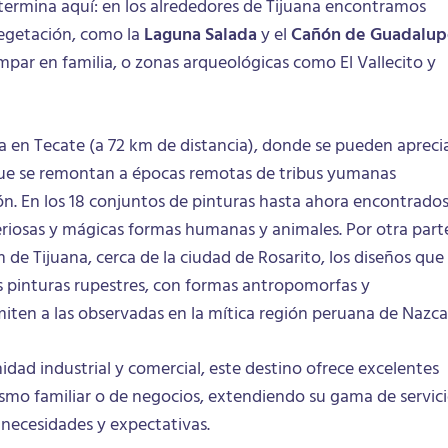
termina aquí: en los alrededores de Tijuana encontramos
egetación, como la
Laguna Salada
y el
Cañón de Guadalup
ar en familia, o zonas arqueológicas como El Vallecito y
iza en Tecate (a 72 km de distancia), donde se pueden apreci
que se remontan a épocas remotas de tribus yumanas
ón. En los 18 conjuntos de pinturas hasta ahora encontrado
eriosas y mágicas formas humanas y animales. Por otra part
 de Tijuana, cerca de la ciudad de Rosarito, los diseños que
s pinturas rupestres, con formas antropomorfas y
iten a las observadas en la mítica región peruana de Nazca
ad industrial y comercial, este destino ofrece excelentes
ismo familiar o de negocios, extendiendo su gama de servic
s necesidades y expectativas.