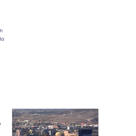
en
lo
n