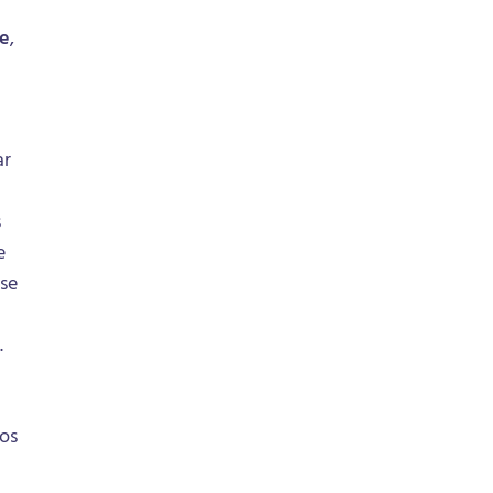
e
,
ar
s
e
 se
.
ios