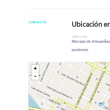
Ubicación e
CONTACTO
Mercado de ArtesanÃ­as, Z
pendiente
+
-