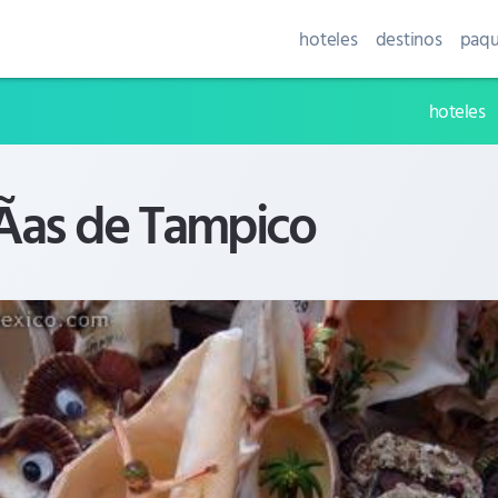
hoteles
destinos
paqu
hoteles
Ã­as de Tampico