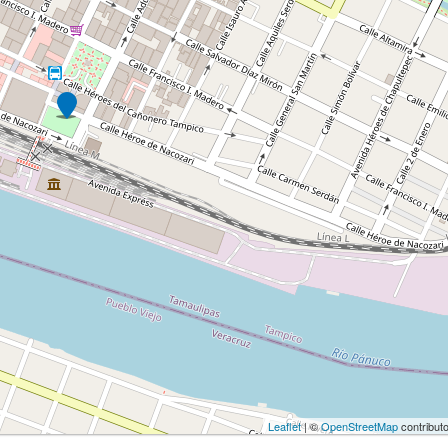
Leaflet
| ©
OpenStreetMap
contribut