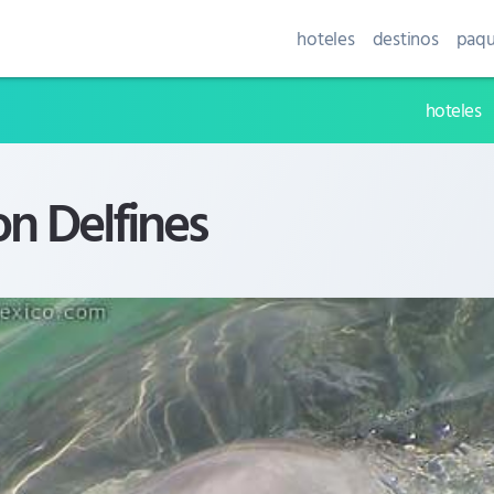
hoteles
destinos
paqu
hoteles
n Delfines