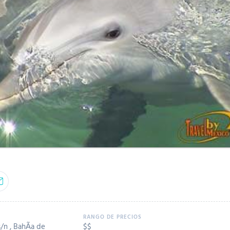
s/n , BahÃ­a de
$$