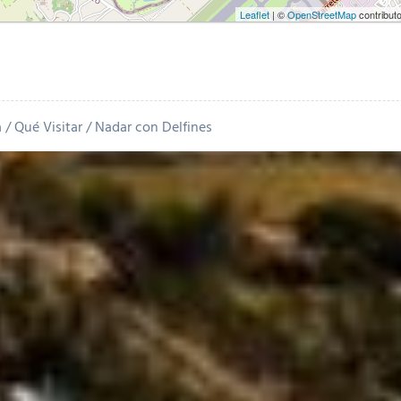
Leaflet
| ©
OpenStreetMap
contribut
a
Qué Visitar
Nadar con Delfines