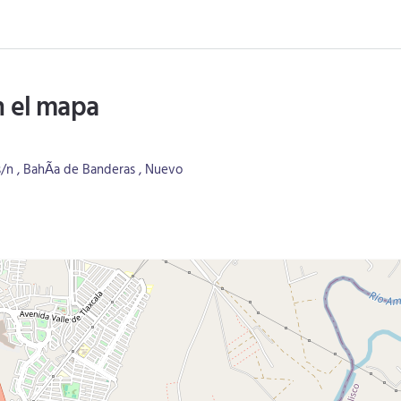
n el mapa
s/n , BahÃ­a de Banderas , Nuevo