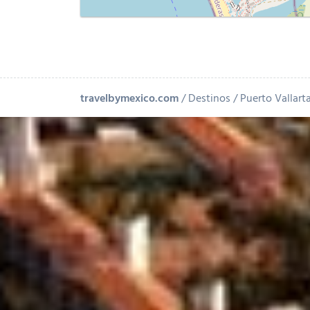
travelbymexico.com
Destinos
Puerto Vallart