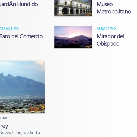
JardÃ­n Hundido
Museo
Metropolitano
ATRACTIVO
ATRACTIVO
Faro del Comercio
Mirador del
Obispado
UDAD
rey
 Nuevo León, we find a