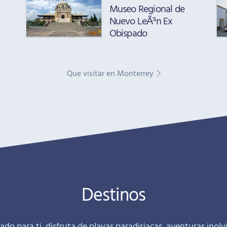
Museo Regional de
Nuevo LeÃ³n Ex
Obispado
Que visitar en Monterrey
Destinos
ado para ti, disfruta de playas paradisiacas, aventuras inolv