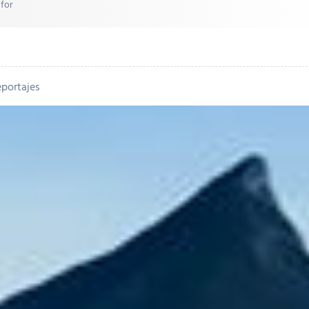
 for
portajes