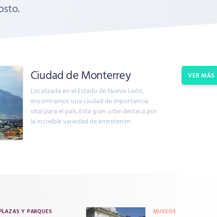
osto.
Ciudad de Monterrey
VER MÁS
Localizada en el Estado de Nuevo León,
encontramos una ciudad de importancia
vital para el país. Esta gran urbe destaca por
la increíble variedad de entretenim
PLAZAS Y PARQUES
MUSEOS