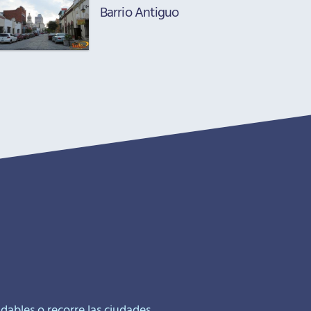
Barrio Antiguo
idables o recorre las ciudades